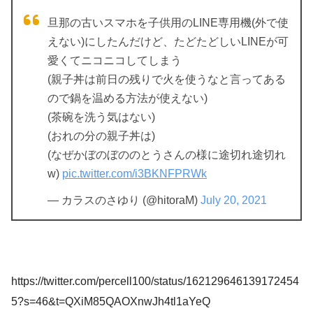
旦那の古いスマホを子供用のLINE専用機(外で使
えない)にしたんだけど、たどたどしいLINEが可
愛くてニコニコしてしまう
(親子丼は前日の残りで火を使うなと言ってある
ので鍋を温める方法が使えない)
(茶碗を洗う気はない)
(おれの分の親子丼は)
(なぜかぼのぼののとうさんの様に途切れ途切れ
w)
pic.twitter.com/i3BKNFPRWk
— カラスのさゆり (@hitoraM)
July 20, 2021
https://twitter.com/percell100/status/162129646139172454
5?s=46&t=QXiM85QAOXnwJh4tl1aYeQ