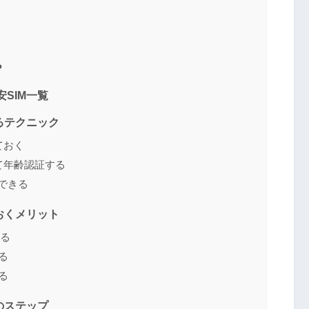
？
安SIM一覧
するテクニック
ておく
て年齢認証する
できる
ておくメリット
きる
る
る
でのステップ