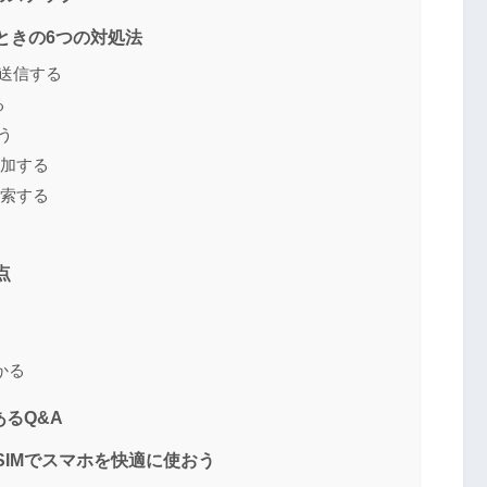
いときの6つの対処法
に送信する
る
う
追加する
検索する
点
かる
あるQ&A
SIMでスマホを快適に使おう