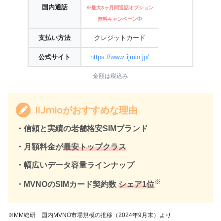
国内通話
※最大3ヶ月間通話オプション
無料キャンペーン中
支払い方法
クレジットカード
公式サイト
https://www.iijmio.jp/
金額は税込み
IIJmioがおすすめな理由
・信頼と実績の老舗格安SIMブランド
・月額料金が
最安トップクラス
・幅広いデータ容量ラインナップ
※
・MVNOのSIMカード契約数
シェア1位
※MM総研 国内MVNO市場規模の推移（2024年9月末）より