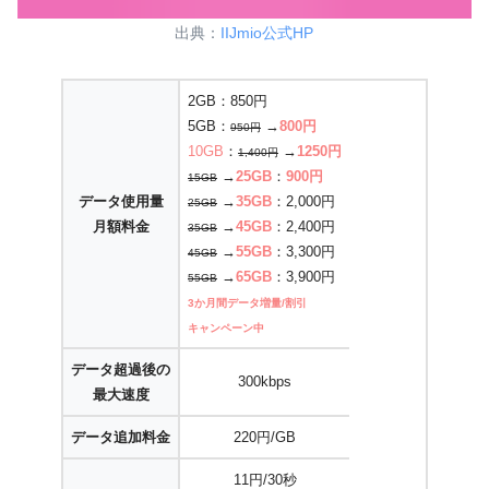
出典：
IIJmio公式HP
2GB：850円
5GB：
→
800円
950円
10GB
：
→
1250円
1,400円
→
25GB
：
900円
15GB
データ使用量
→
35GB
：2,000円
25GB
月額料金
→
45GB
：2,400円
35GB
→
55GB
：3,300円
45GB
→
65GB
：3,900円
55GB
3か月間データ増量/割引
キャンペーン中
データ超過後の
300kbps
最大速度
データ追加料金
220円/GB
11円/30秒