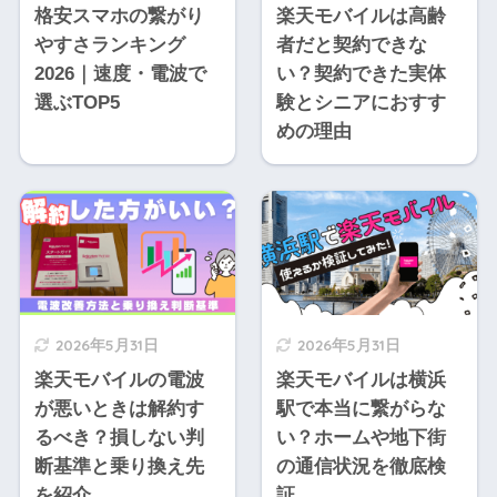
格安スマホの繋がり
楽天モバイルは高齢
やすさランキング
者だと契約できな
2026｜速度・電波で
い？契約できた実体
選ぶTOP5
験とシニアにおすす
めの理由
2026年5月31日
2026年5月31日
楽天モバイルの電波
楽天モバイルは横浜
が悪いときは解約す
駅で本当に繋がらな
るべき？損しない判
い？ホームや地下街
断基準と乗り換え先
の通信状況を徹底検
を紹介
証