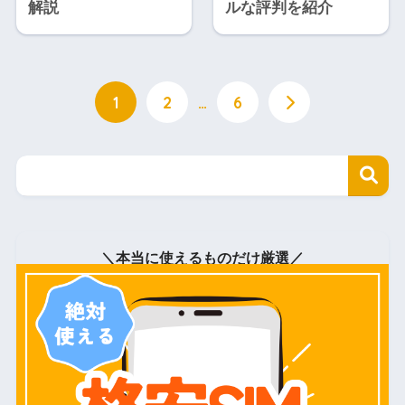
解説
ルな評判を紹介
1
2
…
6
＼本当に使えるものだけ厳選／