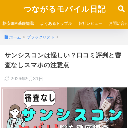
つながるモバイル日記
格安SIM基礎知識
よくあるトラブル
各社レビュー
お問い合
ホーム
ブラックリスト
サンシスコンは怪しい？口コミ評判と審
査なしスマホの注意点
2026年5月31日