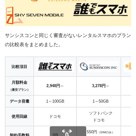
サンシスコンと同じく審査がないレンタルスマホのプラン
の比較表をまとめました。
比較項目
月額料金
2,948円
～
3,278円
～
（最安プラン）
データ容量
1～100GB
1～50GB
ソフトバンク
使用回線
ドコモ
ドコモ
550円
（SIMのみ）
契約手数料
2円