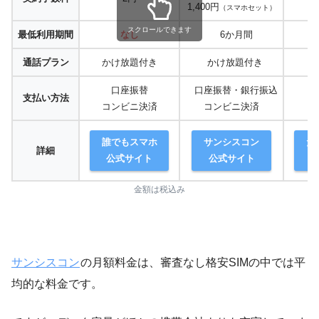
1,400円
（スマホセット）
（
スクロールできます
最低利用期間
なし
6か月間
通話プラン
かけ放題付き
かけ放題付き
口座振替
口座振替・銀行振込
支払い方法
コンビニ決済
コンビニ決済
誰でもスマホ
サンシスコン
だ
詳細
公式サイト
公式サイト
金額は税込み
サンシスコン
の月額料金は、審査なし格安SIMの中では平
均的な料金です。