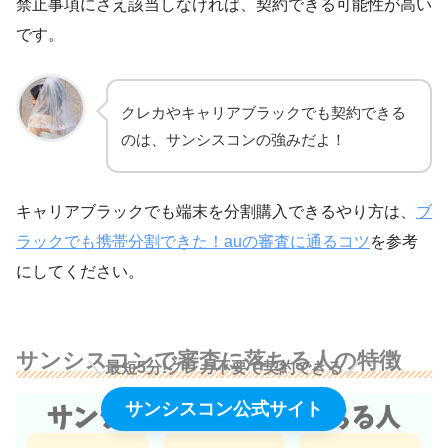
禁止事項にさえ該当しなければ、契約できる可能性が高い
です。
クレカやキャリアブラックでも契約できる
のは、サンシスコンの強みだよ！
キャリアブラックでも端末を分割購入できるやり方は、
ブ
ラックでも携帯分割できた！auの審査に通るコツ
を参考
にしてください。
サンシスコンで審査に落ちる人の特徴
最短5分!クレカ不要で契約できる
サンシスコン公式サイト