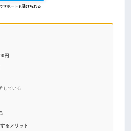
でサポートも受けられる
00円
較
約している
る
にするメリット