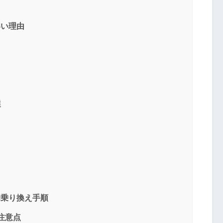
いい理由
選
M乗り換え手順
注意点