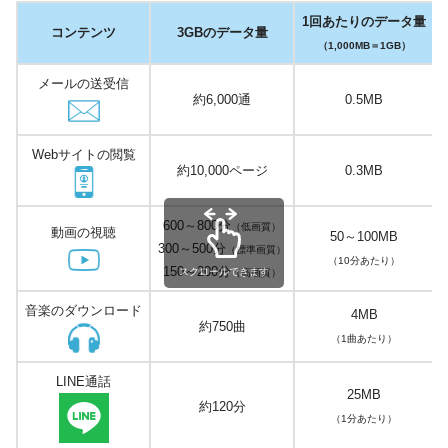
1回あたりのデータ量
コンテンツ
3GBのデータ量
（1,000MB＝1GB）
メールの送受信
約6,000通
0.5MB
Webサイトの閲覧
約10,000ページ
0.3MB
600～800分
（低画質）
動画の視聴
50～100MB
300～500分
（標準画質）
（10分あたり）
150～200分
スクロールできます
（高画質）
音楽のダウンロード
4MB
約750曲
（1曲
あ
たり）
LINE通話
25MB
約120分
（1分あたり）