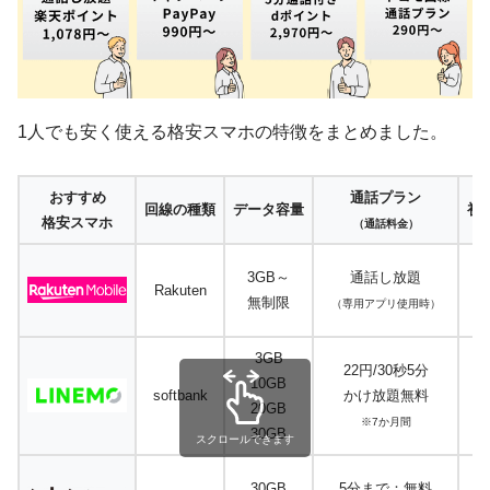
1人でも安く使える格安スマホの特徴をまとめました。
おすすめ
通話プラン
回線の種類
データ容量
初
格安スマホ
（通話料金）
3GB～
通話し放題
Rakuten
無制限
（専用アプリ使用時）
3GB
22円/30秒5分
10GB
softbank
かけ放題無料
20GB
※7か月間
30GB
スクロールできます
30GB
5分まで：無料