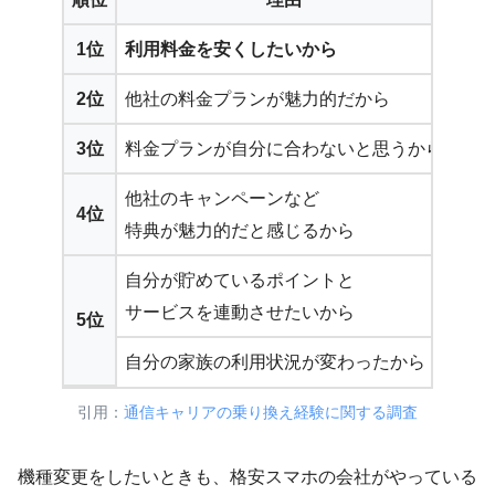
1位
利用料金を安くしたいから
58.
2位
他社の料金プランが魅力的だから
30.
3位
料金プランが自分に合わないと思うから
20.
他社のキャンペーンなど
4位
8.7
特典が魅力的だと感じるから
自分が貯めているポイントと
サービスを連動させたいから
5位
8.0
自分の家族の利用状況が変わったから
引用：
通信キャリアの乗り換え経験に関する調査
機種変更をしたいときも、格安スマホの会社がやっている