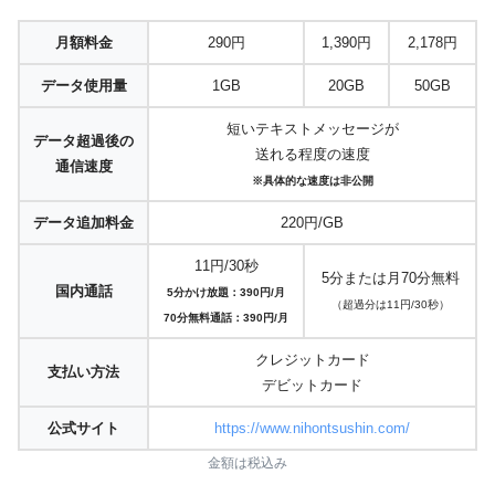
月額料金
290円
1,390円
2,178円
データ使用量
1GB
20GB
50GB
短いテキストメッセージが
データ超過後の
送れる程度の速度
通信速度
※具体的な速度は非公開
データ追加料金
220円/GB
11円/30秒
5分または月70分無料
国内通話
5分かけ放題：390円/月
（超過分は11円/30秒）
70分無料通話：390円/月
クレジットカード
支払い方法
デビットカード
公式サイト
https://www.nihontsushin.com/
金額は税込み