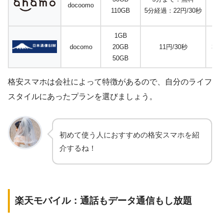
docoomo
110GB
5分経過：22円/30秒
1GB
docomo
20GB
11円/30秒
3,
50GB
格安スマホは会社によって特徴があるので、自分のライフ
スタイルにあったプランを選びましょう。
初めて使う人におすすめの格安スマホを紹
介するね！
楽天モバイル：通話もデータ通信もし放題