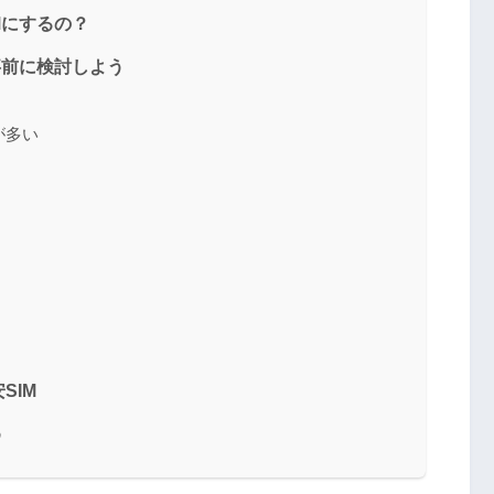
Mにするの？
事前に検討しよう
が多い
SIM
め