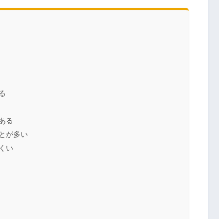
る
ある
とが多い
くい